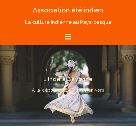
Skip
Association été indien
to
content
La culture indienne au Pays-basque
L'Inde à Bayonne
À la découverte d'autres univers