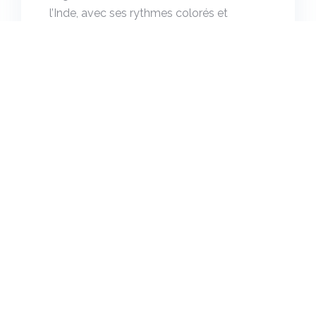
l’Inde, avec ses rythmes colorés et
dynamiques. À la fois un sport, un art et
un divertissement, les cours de
bollywood connaissent un essor
grandissant ces dernières années en
Europe. Délicate et gracieuse, elle peut
aussi être tonique, voire très sportive. Si
elle […]