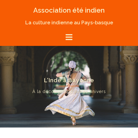
Skip
Association été indien
to
content
La culture indienne au Pays-basque
L'Inde à Bayonne
À la découverte d'autres univers