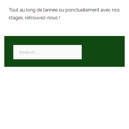
Tout au long de l’année ou ponctuellement avec nos
stages, retrouvez-nous !
Search
for:
Thèmes
Actualités – Calendrier des activités
Blog de voyages en Inde
Conseils pour voyager en Inde
Le monde du Bollywood