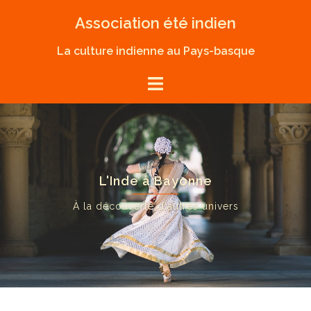
Skip
Association été indien
to
content
La culture indienne au Pays-basque
L'Inde à Bayonne
À la découverte d'autres univers